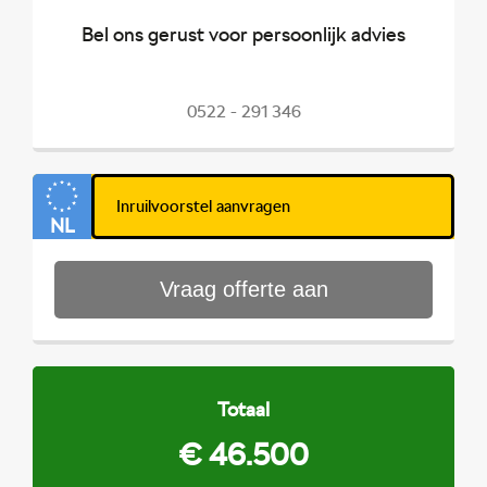
Bel ons gerust voor persoonlijk advies
centrale vergrendeling
LED mistlampen
met afstandsbediening
0522 - 291 346
Exterieur
NL
LED achterlichten
Trekhaak uitklapbaar
Vraag offerte aan
Buitenspiegels
Parkeersensor achter
verwarmbaar
Lichtmetalen velgen
Totaal
Metaalkleur
19"
€ 46.500