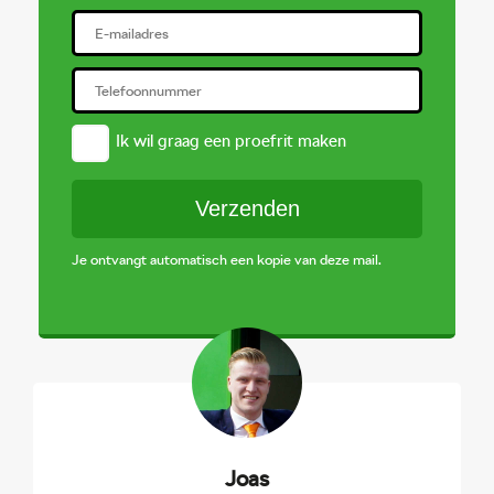
Breedte
186 cm
Connected services
verstelbaar
Hoogte
167 cm
Draadloze
actieve noodgeval
telefoonlader
assistent
Ik wil graag een proefrit maken
Bots herkenning
multimedia scherm
Verzenden
systeem
middel
Je ontvangt automatisch een kopie van deze mail.
automatische
snelheidsbegrenzing ISA
Dab
Volledig digitaal
Matrix led koplampen
instrumentenpaneel
Joas
Oplaadmogelijkheid
sfeerverlichting