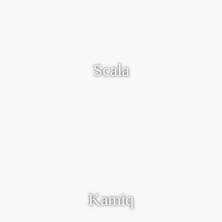
Compacte afmetingen i.c.m. veel
binnenruimte
Scala
Ontdek meer
Stoere compacte stads-SUV
Kamiq
Ontdek meer