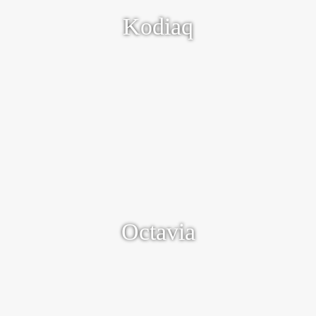
Beresterk in de klasse van grote SUV’s
Kodiaq
Ontdek meer
Het bewijs dat ruimte en design perfect
samengaan
Octavia
Ontdek meer