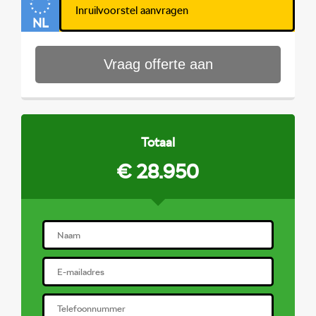
Navigatiesysteem
Audio installatie
NL
Multimedia-
Vraag offerte aan
voorbereiding
Radio
Spraakbediening
Totaal
Toon meer
€ 28.950