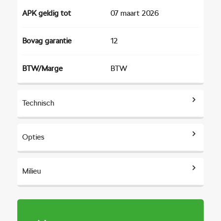
APK geldig tot
07 maart 2026
Bovag garantie
12
BTW/Marge
BTW
Technisch
Opties
Aantal versnellingen
7
Vermogen
150 pk
Milieu
Overige
Aantal cilinders
4
Draadloze
Energielabel