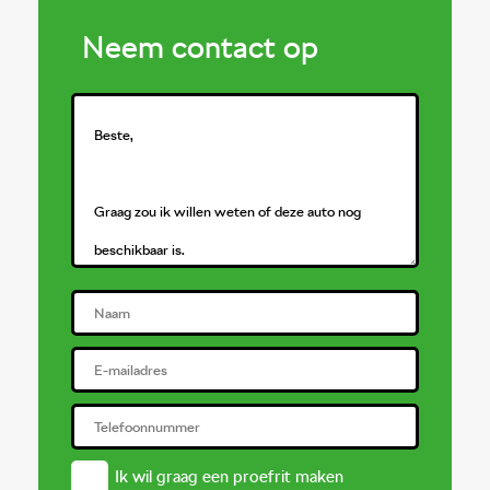
Dakrails
Verwarmde voorruit
Energielabel
C
Neem contact op
Cilinderinhoud
1498cc
koplampreiniging
Parkeersensor voor
Verbruik (gemiddeld)
5.4 liter per 100km
Topsnelheid
203 km/h
Buitenspiegels
Verbruik (snelweg)
4.7 liter per 100km
Gewicht
1.311 kg
elektrisch inklapbaar
LED achterlichten
CO
uitstoot
150 gram per kilometer
2
Trekgewicht
1.500 kg
Parkeersensor achter
Koplampen adaptief
Wielbasis
264 cm
Elektrisch bedienbare
achterklep
LED dagrijverlichting
Lengte
451 cm
mistlampen voor
Dimlichten
Breedte
184 cm
adaptief
automatisch
Hoogte
162 cm
Ik wil graag een proefrit maken
Buitenspiegel(s)