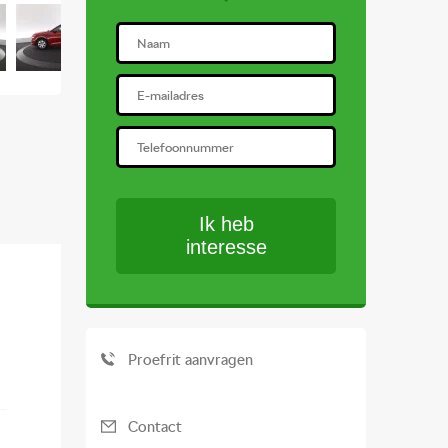
Ik heb
interesse
Aantal versnellingen
5
Aantal cilinders
3
Proefrit aanvragen
Topsnelheid
181 km/h
Contact